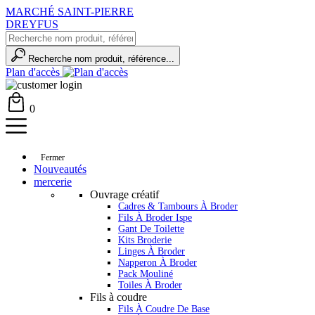
MARCHÉ SAINT-PIERRE
DREYFUS
Recherche nom produit, référence...
Plan d'accès
0
Fermer
Nouveautés
mercerie
Ouvrage créatif
Cadres & Tambours À Broder
Fils À Broder Ispe
Gant De Toilette
Kits Broderie
Linges À Broder
Napperon À Broder
Pack Mouliné
Toiles À Broder
Fils à coudre
Fils À Coudre De Base