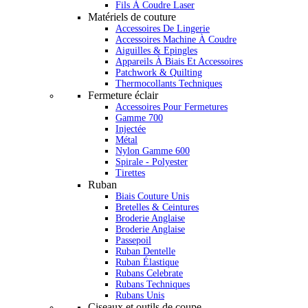
Fils À Coudre Laser
Matériels de couture
Accessoires De Lingerie
Accessoires Machine À Coudre
Aiguilles & Epingles
Appareils À Biais Et Accessoires
Patchwork & Quilting
Thermocollants Techniques
Fermeture éclair
Accessoires Pour Fermetures
Gamme 700
Injectée
Métal
Nylon Gamme 600
Spirale - Polyester
Tirettes
Ruban
Biais Couture Unis
Bretelles & Ceintures
Broderie Anglaise
Broderie Anglaise
Passepoil
Ruban Dentelle
Ruban Élastique
Rubans Celebrate
Rubans Techniques
Rubans Unis
Ciseaux et outils de coupe